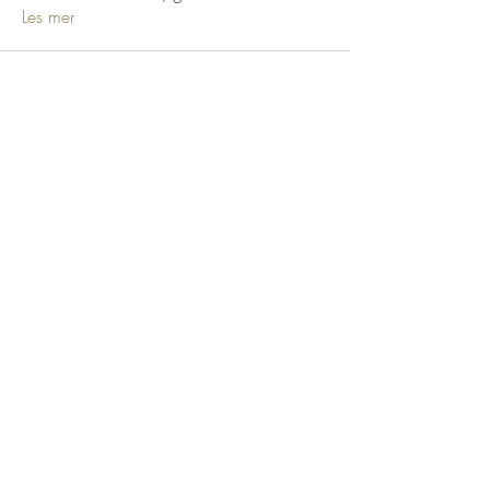
Les mer
Bestill time
Kontakt
Salgsvilkår
Personvernerklæring
Tilgjengelighetserklæring